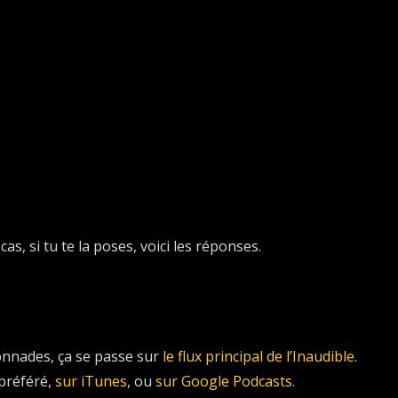
as, si tu te la poses, voici les réponses.
lonnades, ça se passe sur
le flux principal de l’Inaudible
.
 préféré,
sur iTunes
, ou
sur Google Podcasts
.