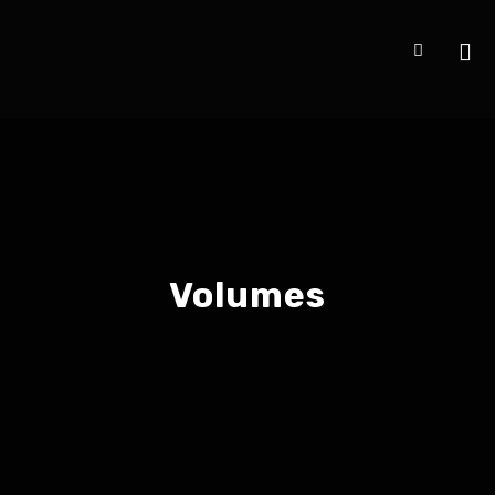
Volumes