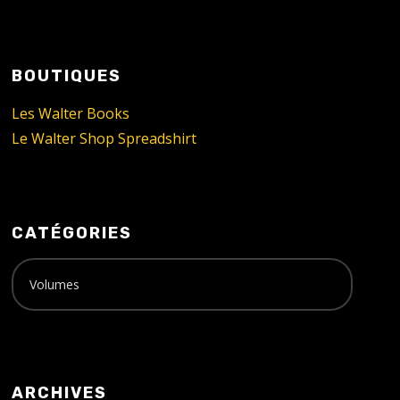
BOUTIQUES
Les Walter Books
Le Walter Shop Spreadshirt
CATÉGORIES
ARCHIVES