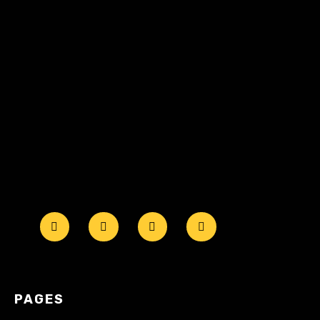
PAGES