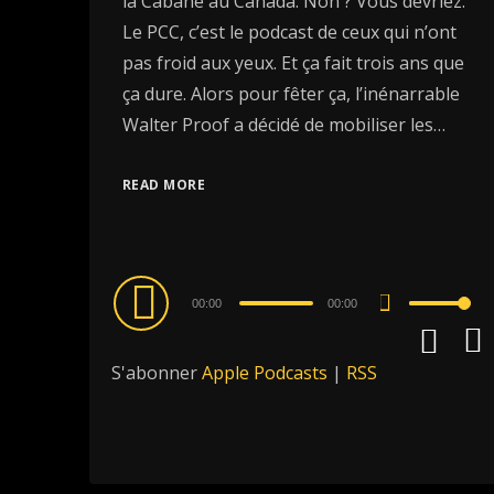
la Cabane au Canada. Non ? Vous devriez.
Le PCC, c’est le podcast de ceux qui n’ont
pas froid aux yeux. Et ça fait trois ans que
ça dure. Alors pour fêter ça, l’inénarrable
Walter Proof a décidé de mobiliser les…
READ MORE
Audio
00:00
00:00
Use
Player
Up/Down
S'abonner
Apple Podcasts
|
RSS
Arrow
keys
to
increase