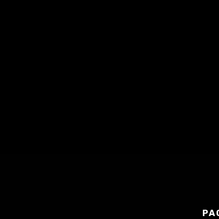
S'abonner
Apple Podcasts
|
RSS
PA