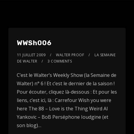
WWSh006
11 JUILLET 2009
WALTER PROOF
LA SEMAINE
DE WALTER
3 COMMENTS
C’est le Walter’s Weekly Show (la Semaine de
Walter) n° 6 ! Et c’est le dernier de la saison !
Pour écouter, cliquez là-dessous : Et pour les
liens, c’est ici, là : Carrefour Wish you were
here The 88 – Love is the Thing Weird Al
Yankovic – BoB Perséphone Ioudgine (et
son blog)…