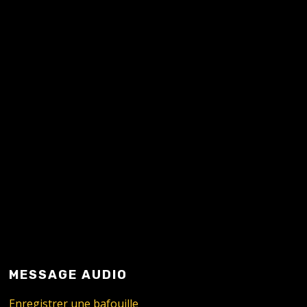
Enfin, en principe…
READ MORE
MESSAGE AUDIO
Enregistrer une bafouille