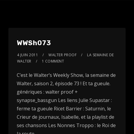
WWSh073
4 JUIN 2011
WALTER PROOF
LA SEMAINE DE
WALTER
1 COMMENT
C’est le Walter’s Weekly Show, la semaine de
Walter, saison 2, épisode 73 ! Et ta gueule.
génériques : walter proof +
synapse_bassgun Les liens Julie Supastar :
ferme ta gueule Ricet Barrier : Saturnin, le
Crieur de journaux, Isabelle, et la playlist de
ses chansons Les Nonnes Troppo : le Roi de
la route,…