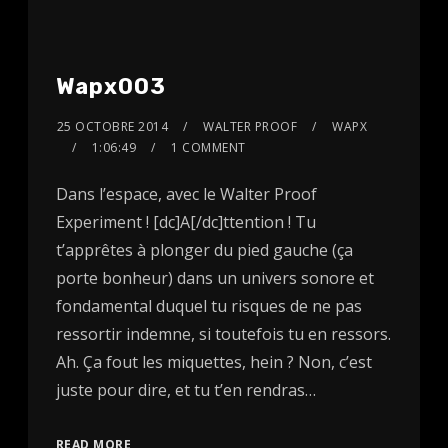
Wapx003
25 OCTOBRE 2014
WALTER PROOF
WAPX
1:06:49
1 COMMENT
Dans l’espace, avec le Walter Proof
Experiment ! [dc]A[/dc]ttention ! Tu
t’apprêtes à plonger du pied gauche (ça
porte bonheur) dans un univers sonore et
fondamental duquel tu risques de ne pas
ressortir indemne, si toutefois tu en ressors.
Ah. Ça fout les miquettes, hein ? Non, c’est
juste pour dire, et tu t’en rendras…
READ MORE