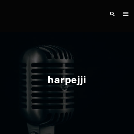
harpejji