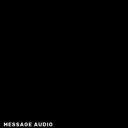
à Paris ou pas loin, de rencontrer des
créateurs de podcasts et de fictions audio,
venus partager leur passion avec cèlzéceux
qui les écoutent. Qui qui y sera ? Des tas de
gens sympas dont le plaisir est de fabriquer
des…
READ MORE
MESSAGE AUDIO