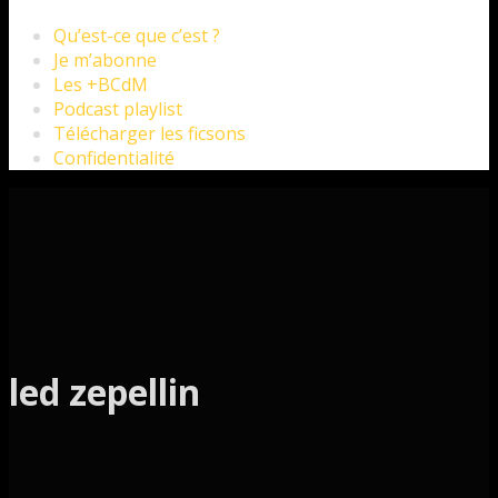
Qu’est-ce que c’est ?
Je m’abonne
Les +BCdM
Podcast playlist
Télécharger les ficsons
Confidentialité
led zepellin