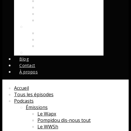
Montana Jones
Les Recettes de Magali
Les Voyages de Piotr
Les Spams de l’Inaudible
Musique
Chansons
Musique musicale
Boutelaigues
Tout
Blog
Contact
À propos
Accueil
Tous les épisodes
Podcasts
Émissions
Le Wapx
Pompidou dis-nous tout
Le WWSh