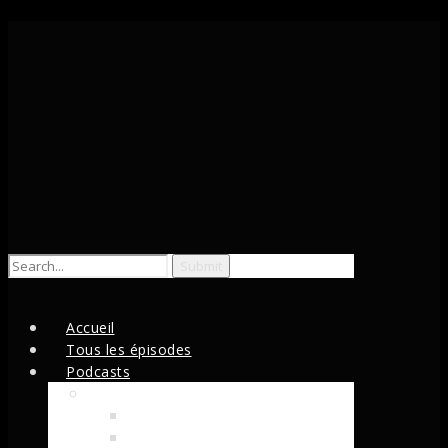
Search
for:
Accueil
Tous les épisodes
Podcasts
Émissions
Le Wapx
Pompidou dis-nous tout