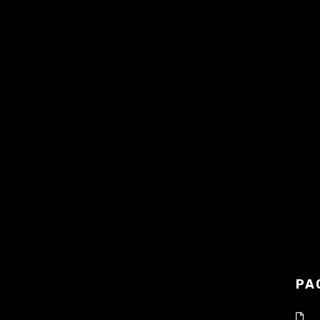
S'abonner
Apple Podcasts
|
RSS
PA