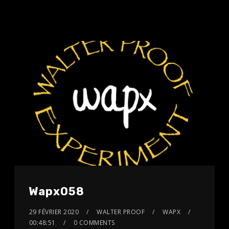
Wapx058
29 FÉVRIER 2020
WALTER PROOF
WAPX
00:48:51
0 COMMENTS