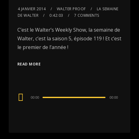
4 JANVIER 2014
WALTER PROOF
LA SEMAINE
DE WALTER
0:42:03
7 COMMENTS
C’est le Walter’s Weekly Show, la semaine de
Walter, c’est la saison 5, épisode 119 ! Et c’est
le premier de l’année !
READ MORE
Audio
00:00
00:00
Player