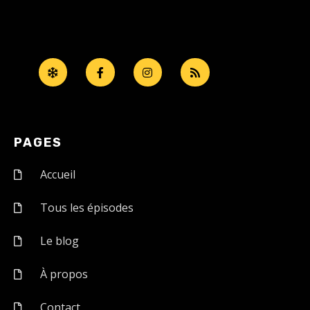
PAGES
Accueil
Tous les épisodes
Le blog
À propos
Contact