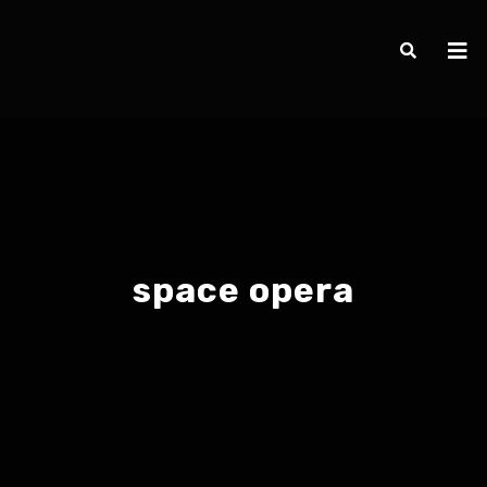
space opera