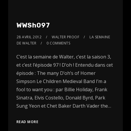
WWSh097
28 AVRIL 2012
WALTER PROOF
LA SEMAINE
DE WALTER
0 COMMENTS
C’est la semaine de Walter, c’est la saison 3,
et c’est l’épisode 97 ! D’oh ! Entendu dans cet
épisode : The many D’oh’s of Homer
Simpson Le Children Medieval Band I’m a
fool to want you : par Billie Holiday, Frank
Sinatra, Elvis Costello, Donald Byrd, Park
Sung Yeon et Chet Baker Darth Vader the…
READ MORE