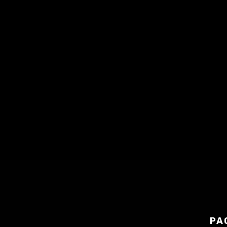
S'abonner
Apple Podcasts
|
RSS
PA