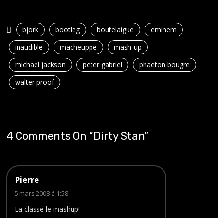
bjork
bootleg
boutelaigue
eminem
inaudible
macheuppe
mash-up
michael jackson
peter gabriel
phaeton bougre
walter proof
4 Comments On “
Dirty Stan
”
Pierre
5 mars 2008 à 1:58
La classe le mashup!