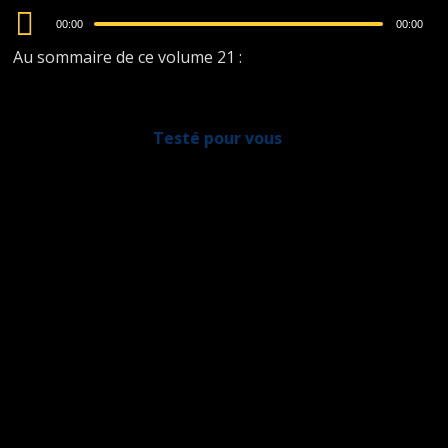
Audio
00:00
00:00
Player
Au sommaire de ce volume 21 :
Testé pour vous
L’immuabilité paroxystique du stress
primordial
(JY Couchetard de Clermont-T.)
Le grand retour de Jacques-Yves Couchetard de
Clermont-Tonnerre !
Toujours aussi mal embouché, il va tester pour vous
L’immuabilité paroxystique du stress primordial.
Enfin, peut-être…