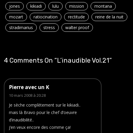
jones
kikiadi
lulu
mission
montana
mozart
ratiocination
rectitude
reine de la nuit
stradimarius
stress
walter proof
4 Comments On “
L’inaudible Vol.21
”
Pierre avec un K
10 mars 2008 à 20:28
Je sèche complètement sur le kikiadi..
mais là Bravo pour le chef d’oeuvre
d’inaudibilité..
j’en veux encore des comme ça!