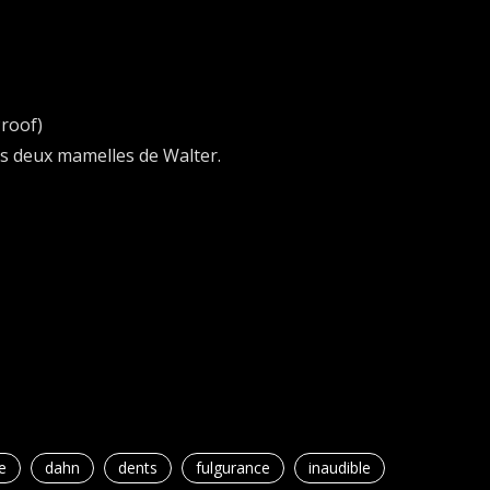
roof)
s deux mamelles de Walter.
e
dahn
dents
fulgurance
inaudible