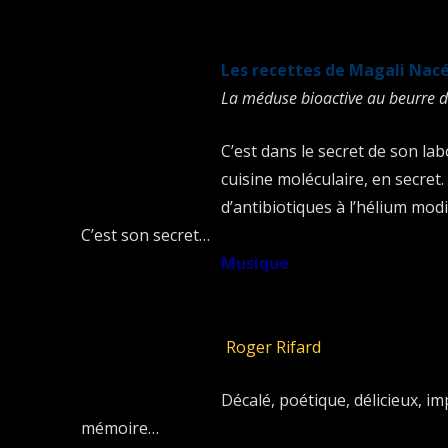
Si vous y pigez quelque chose, n’hésitez pas à le
Les recettes de Magali Nac
La méduse bioactive au beurre d’
C’est dans le secret de son la
cuisine moléculaire, en secre
d’antibiotiques à l’hélium modi
C’est son secret…
Musique
Les p’tits trains
(
Roger Rifard
)
Décalé, poétique, délicieux, i
mémoire…