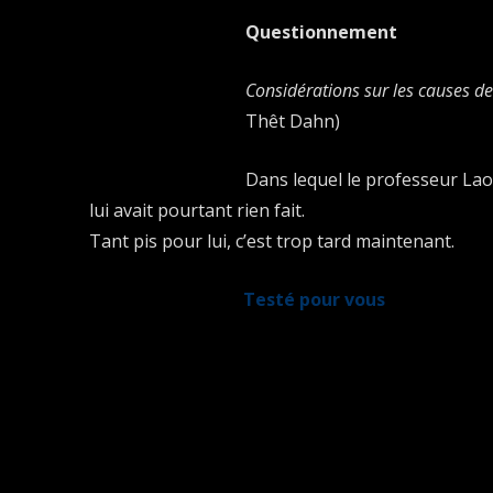
Questionnement
Considérations sur les causes de
Thêt Dahn)
Dans lequel le professeur La
lui avait pourtant rien fait.
Tant pis pour lui, c’est trop tard maintenant.
Testé pour vous
L’immuabilité paroxystique du st
Clermont-Tonnerre)
C’te fainéant de Jacques-Yves C.
grand test en trois leçons, et sans les dents.