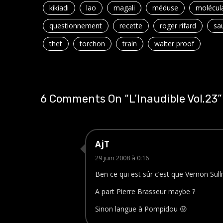
kikiadi
lao
magali
méduse
molécula
questionnement
recette
roger rifard
sa
thet
torchon
train
walter proof
6 Comments On “
L’Inaudible Vol.23
”
AjT
29 juin 2008 à 0:16
Ben ce qui est sûr c’est que Vernon Sulliv
A part Pierre Brasseur maybe ?
Sinon langue à Pompidou 😛