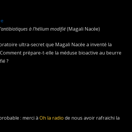
 faire savoir, parce que nous, on cherche encore…
ée
antibiotiques à l’hélium modifié
(Magali Nacée)
boratoire ultra-secret que Magali Nacée a inventé la
t. Comment prépare-t-elle la méduse bioactive au beurre
fié ?
mprobable : merci à
Oh la radio
de nous avoir rafraichi la