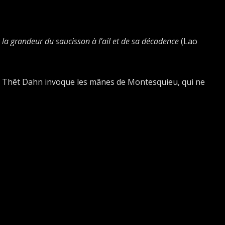
 la grandeur du saucisson à l’ail et de sa décadence
(Lao
o Thêt Dahn invoque les mânes de Montesquieu, qui ne
ress primordial -3-
(Jacques-Yves Couchetard de
 de C-T. livre enfin le fruit de ses réflexions dans son