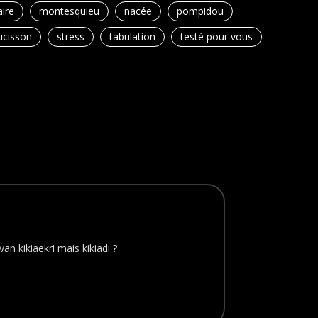
ire
montesquieu
nacée
pompidou
ucisson
stress
tabulation
testé pour vous
an kikiaekri mais kikiadi ?