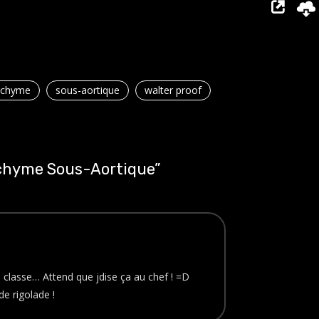
chyme
sous-aortique
walter proof
chyme Sous-Aortique
”
la classe… Attend que jdise ça au chef ! =D
e rigolade !