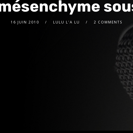
u mésenchyme sou
16 JUIN 2010
LULU L'A LU
2 COMMENTS