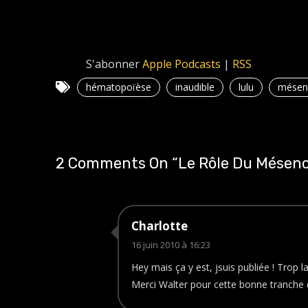
S'abonner
Apple Podcasts
|
RSS
hématopoïèse
inaudible
lulu
mésen
2 Comments On “
Le Rôle Du Mésen
Charlotte
16 juin 2010 à 16:23
Hey mais ça y est, jsuis publiée ! Trop 
Merci Walter pour cette bonne tranche d