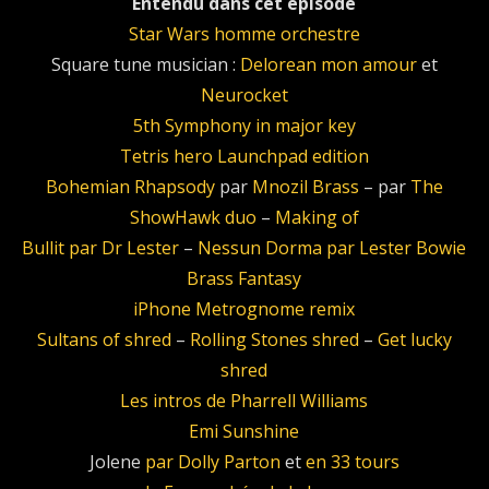
Entendu dans cet épisode
Star Wars homme orchestre
Square tune musician :
Delorean mon amour
et
Neurocket
5th Symphony in major key
Tetris hero Launchpad edition
Bohemian Rhapsody
par
Mnozil Brass
– par
The
ShowHawk duo
–
Making of
Bullit par Dr Lester
–
Nessun Dorma par Lester Bowie
Brass Fantasy
iPhone Metrognome remix
Sultans of shred
–
Rolling Stones shred
–
Get lucky
shred
Les intros de Pharrell Williams
Emi Sunshine
Jolene
par Dolly Parton
et
en 33 tours