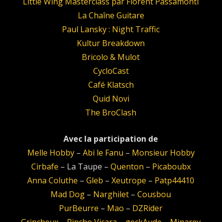
Little Wing Masterclass par Florent Passamonti
La Chaîne Guitare
Paul Lansky : Night Traffic
Kultur Breakdown
Bricolo & Mulot
CycloCast
Café Klatsch
Quid Novi
The BroClash
Avec la participation de
Melle Hobby
–
Abi le Fanu
–
Monsieur Hobby
Cirbafe
– La Taupe –
Quenton
–
Picaboubx
Anna Coluthe
–
Gleb
–
Xeutrope
–
Patp44410
Mad Dog
–
Narghilet
–
Cousbou
PurBeurre
–
Mao
–
DZRider
Grincheux
–
Pincho Vicara
–
geckAude
–
Minarey