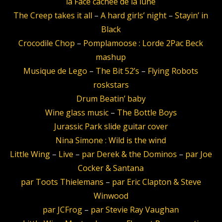
la Face cachée de la lune
The Creep takes it all
–
A hard girls’ night
–
Stayin’ in
Black
Crocodile Chop
–
Pomplamoose : Lorde 2Pac Beck
mashup
Musique de Lego
–
The Bit 52’s
–
Flying Robots
roskstars
Drum Beatin’ baby
Wine glass music
–
The Bottle Boys
Jurassic Park slide guitar cover
Nina Simone : Wild is the wind
Little Wing
–
Live
–
par Derek & the Dominos
–
par Joe
Cocker & Santana
par Toots Thielemans
–
par Eric Clapton & Steve
Winwood
par JCFrog
–
par Stevie Ray Vaughan