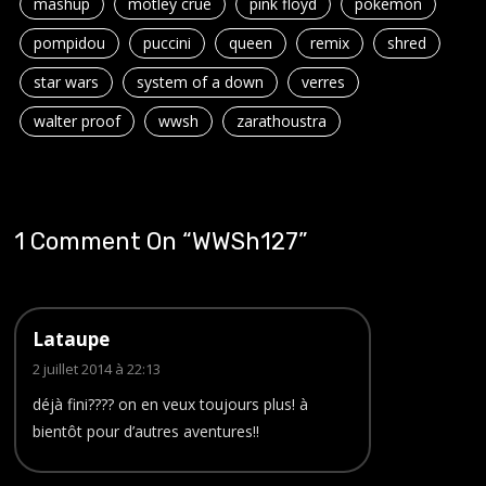
mashup
motley crue
pink floyd
pokemon
pompidou
puccini
queen
remix
shred
star wars
system of a down
verres
walter proof
wwsh
zarathoustra
1 Comment On “
WWSh127
”
Lataupe
2 juillet 2014 à 22:13
déjà fini???? on en veux toujours plus! à
bientôt pour d’autres aventures!!