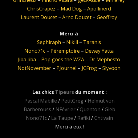
ChrisCrapez
–
Mad Dog
–
Apollinerd
Laurent Doucet
–
Arno Doucet
–
Geoffroy
Merci à
Sephiraph
–
Nikill
–
Taranis
Nono71c
–
Péremptoire
–
Dewey Yatta
Jiba Jiba
–
Pop goes the WZA
–
Dr Mephesto
NotNovember
–
PJournel
–
JCFrog
–
Slyvoon
Les chics
Tipeurs
du moment :
Pascal Mabille
/
PetitGreg
/
Helmut von
Barberouss
/
NFévrier
/
Quenton
/
Gleb
Nono71c
/
La Taupe
/
Rafiki
/
Chtivain
Merci à eux !