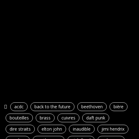
acdc
back to the future
beethoven
bière
bouteilles
brass
cuivres
daft punk
dire straits
elton john
inaudible
jimi hendrix