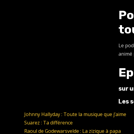
Po
to
Le pod
animé 
Ep
sur 
Les s
Johnny Hallyday : Toute la musique que j’aime
Suarez : Ta différence
Raoul de Godewarsvelde : La zizique à papa