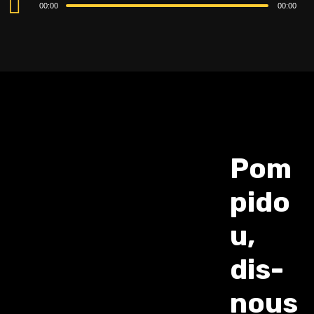
00:00
00:00
Player
Pom
pido
u,
dis-
nous