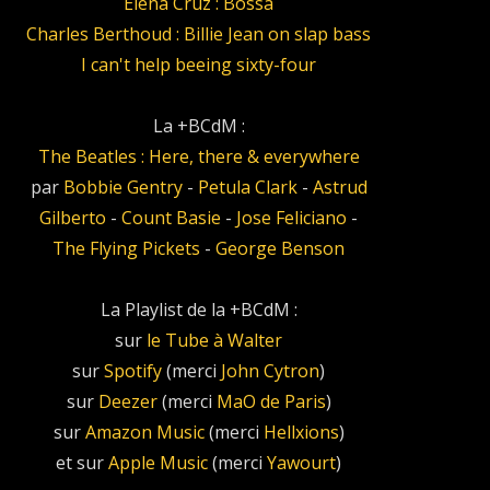
Elena Cruz : Bossa
Charles Berthoud : Billie Jean on slap bass
I can't help beeing sixty-four
La +BCdM :
The Beatles : Here, there & everywhere
par
Bobbie Gentry
-
Petula Clark
-
Astrud
Gilberto
-
Count Basie
-
Jose Feliciano
-
The Flying Pickets
-
George Benson
La Playlist de la +BCdM :
sur
le Tube à Walter
sur
Spotify
(merci
John Cytron
)
sur
Deezer
(merci
MaO de Paris
)
sur
Amazon Music
(merci
Hellxions
)
et sur
Apple Music
(merci
Yawourt
)