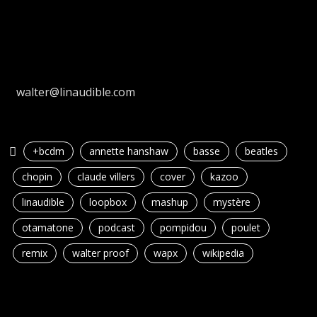
walter@linaudible.com
+bcdm
annette hanshaw
basse
beatles
chopin
claude villers
cover
kazoo
linaudible
loopbox
mashup
mystère
otamatone
podcast
pompidou
poulet
remix
walter proof
wapx
wikipedia