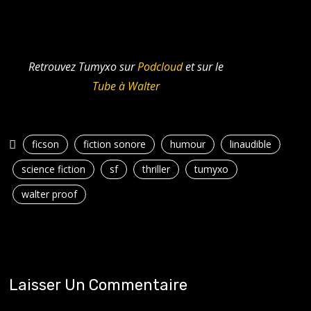
Retrouvez Tumyxo sur
Podcloud
et sur le
Tube à Walter
ficson
fiction sonore
humour
linaudible
science fiction
sf
thriller
tumyxo
walter proof
Laisser Un Commentaire