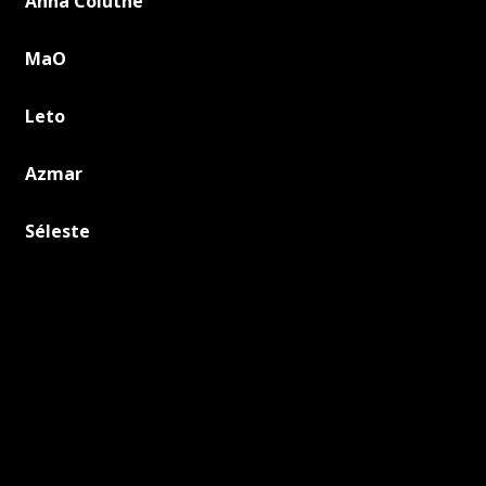
Anna Coluthe
MaO
Leto
Azmar
Séleste