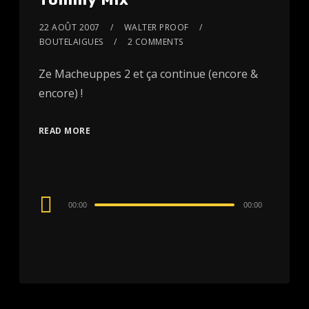
22 AOÛT 2007
WALTER PROOF
BOUTELAIGUES
2 COMMENTS
Ze Macheuppes 2 et ça continue (encore &
encore) !
READ MORE
Audio
00:00
00:00
Player