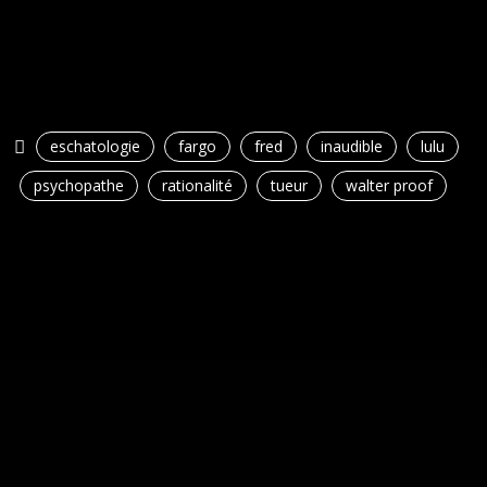
eschatologie
fargo
fred
inaudible
lulu
psychopathe
rationalité
tueur
walter proof