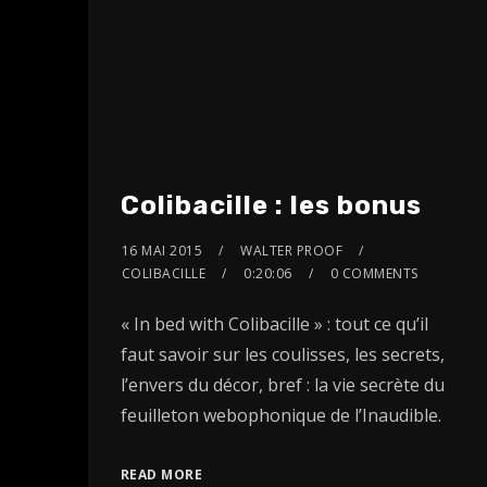
Colibacille : les bonus
16 MAI 2015
WALTER PROOF
COLIBACILLE
0:20:06
0 COMMENTS
« In bed with Colibacille » : tout ce qu’il
faut savoir sur les coulisses, les secrets,
l’envers du décor, bref : la vie secrète du
feuilleton webophonique de l’Inaudible.
READ MORE