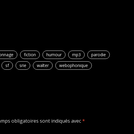
onnage
fiction
humour
mp3
parodie
sf
srie
walter
webophonique
amps obligatoires sont indiqués avec
*