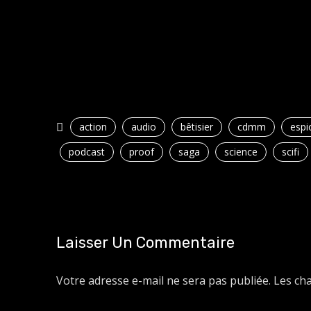
action
audio
bêtisier
cdmm
espi
podcast
proof
saga
science
scifi
Laisser Un Commentaire
Votre adresse e-mail ne sera pas publiée.
Les ch