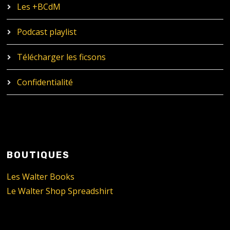
Les +BCdM
Podcast playlist
Télécharger les ficsons
Confidentialité
BOUTIQUES
Les Walter Books
Le Walter Shop Spreadshirt