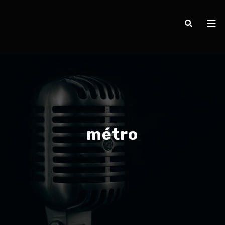
métro