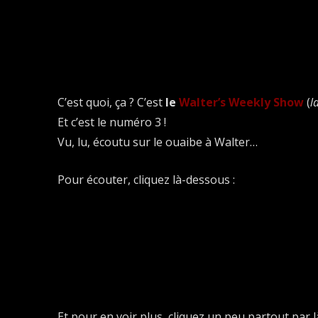
C’est quoi, ça ? C’est
le
Walter’s Weekly Show
(
l
Et c’est le numéro 3 !
Vu, lu, écoutu sur le ouaibe à Walter…
Pour écouter, cliquez là-dessous :
Et pour en voir plus, cliquez un peu partout par là