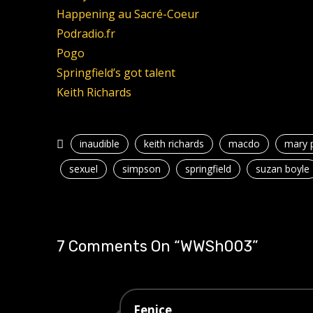
Happening au Sacré-Coeur
Podradio.fr
Pogo
Springfield’s got talent
Keith Richards
inaudible
keith richards
macdo
mary 
sexuel
simpson
springfield
suzan boyle
7 Comments On “
WWSh003
”
Fenice