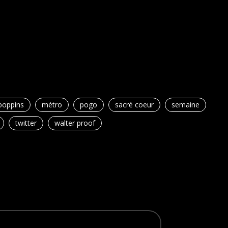
poppins
métro
pogo
sacré coeur
semaine
twitter
walter proof