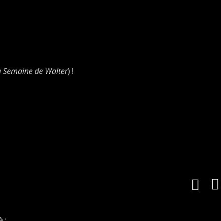
a Semaine de Walter
) !
 :