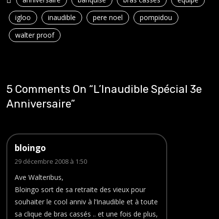
igloo
inaudible
pere noel
pompidou
walter proof
5 Comments On “
L’Inaudible Spécial 3e
Anniversaire
”
bloingo
29 décembre 2008 à 1:50
Ave Walteribus,
Bloingo sort de sa retraite des vieux pour
souhaiter le cool anniv à l’Inaudible et à toute
sa clique de bras cassés .. et une fois de plus,