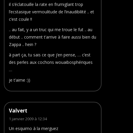
il s’éclatouille la rate en frumiglant trop
l’ecstasique vermoulitude de l’inaudibilité .. et
c’est coule !!
.. au fait, y a un truc qui me troue le fut .. au
début .. comment t’arrive à faire aussi bien du
Zappa .. hein ?
à part ça, tu sais ce que j’en pense, … c’est
des perles aux cochons wouaibosphériques
…
je t’aime :))
Valvert
1 janvier 2009 à 12:34
Un esquimo à la merguez