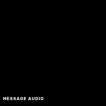
bande de bras cassés que…
READ MORE
MESSAGE AUDIO