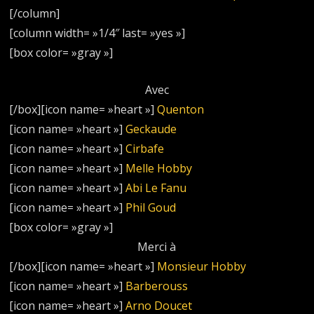
[/column]
[column width= »1/4″ last= »yes »]
[box color= »gray »]
Avec
[/box][icon name= »heart »]
Quenton
[icon name= »heart »]
Geckaude
[icon name= »heart »]
Cirbafe
[icon name= »heart »]
Melle Hobby
[icon name= »heart »]
Abi Le Fanu
[icon name= »heart »]
Phil Goud
[box color= »gray »]
Merci à
[/box][icon name= »heart »]
Monsieur Hobby
[icon name= »heart »]
Barberouss
[icon name= »heart »]
Arno Doucet