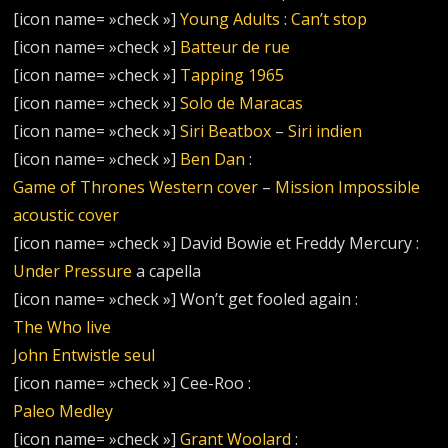
[icon name= »check »]
Young Adults
:
Can’t stop
[icon name= »check »]
Batteur de rue
[icon name= »check »]
Tapping 1965
[icon name= »check »]
Solo de Maracas
[icon name= »check »]
Siri Beatbox
–
Siri indien
[icon name= »check »]
Ben Dan
:
Game of Thrones Western cover
–
Mission Impossible
acoustic cover
[icon name= »check »] David Bowie et Freddy Mercury :
Under Pressure
a capella
[icon name= »check »] Won’t get fooled again :
The Who live
John Entwistle seul
[icon name= »check »] Cee-Roo :
Paleo Medley
[icon name= »check »]
Grant Woolard
: