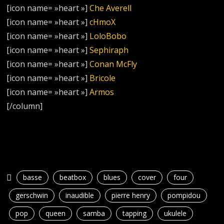
[icon name= »heart »]
Che Averell
[icon name= »heart »]
cHmoX
[icon name= »heart »]
LoloBobo
[icon name= »heart »]
Sephiraph
[icon name= »heart »]
Conan McFly
[icon name= »heart »]
Bricole
[icon name= »heart »]
Armos
[/column]
basse
beatbox
blues
cover
four
gerschwin
inaudible
pierre henry
pompidou
pop
queen
samba
tapping
ukulele