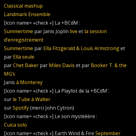
Classical mashup
Landmark Ensemble
[icon name= »check »] La +BCdM :
Summertime
par Janis Joplin
live
et
la session
d’enregistrement
Summertime
par
Ella Fitzgerald & Louis Armstrong
et
par
Ella seule
par
Chet Baker
par
Miles Davis
et par
Booker T. & the
MG’s
Janis
à Monterey
[icon name= »check »] La Playlist de la +BCdM :
sur
le Tube à Walter
sur
Spotify
(merci John Cytron)
[icon name= »check »] Le son mystèèère :
Cuica solo
[icon name= »check »] Earth Wind & Fire
September