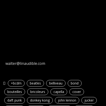
walter@linaudible.com
+bcdm
beatles
belliveau
bond
bouteilles
bricoleurs
capella
cover
daft punk
donkey kong
john lennon
jucker