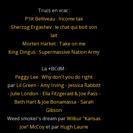
Trucs en vrac :
P'tit Belliveau : Income tax
Sherzog Ergashev : le chat qui boit son
lait
Morten Harket : Take on me
King Dingus : Supermassive Nation Army
La +BCdM :
Peggy Lee : Why don't you do right
par
Lil Green
-
Amy Irving
-
Jessica Rabbitt
-
Julie London
-
Ella Fitzgerald & Joe Pass
-
Beth Hart & Joe Bonamassa
-
Sarah
Gibson
Weed smoker's dream par
Wilbur "Kansas
Joe" McCoy
et par
Hugh Laurie