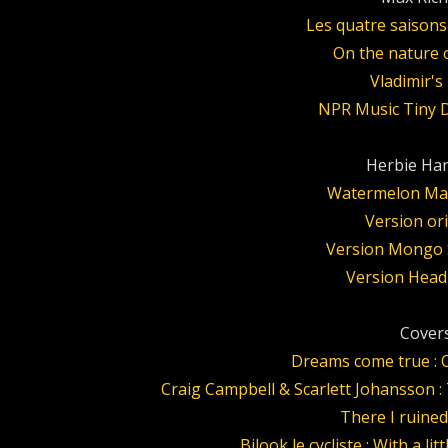
Les quatre saison
On the nature 
Vladimir's
NPR Music Tiny 
Herbie Han
Watermelon Man,
Version or
Version Mongo 
Version Head
Covers
Dreams come true : O
Craig Campbell & Scarlett Johansson :
There I ruined 
Bilook le cycliste : With a li