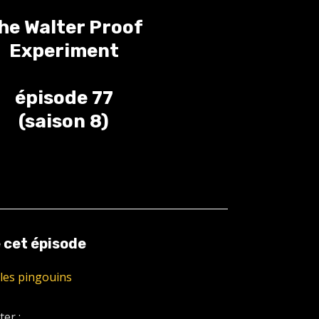
he Walter Proof
Experiment
épisode 77
(saison 8)
 cet épisode
r les pingouins
er :