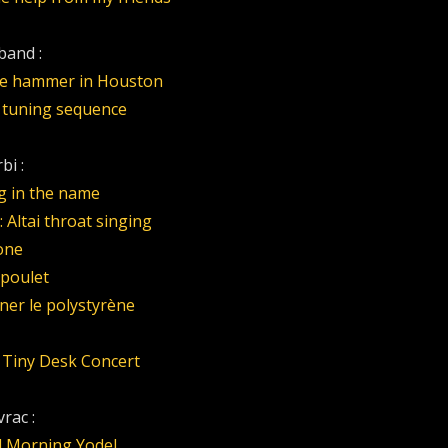
band :
he hammer in Houston
 tuning sequence
bi :
ng in the name
 Altai throat singing
one
 poulet
nner le polystyrène
:
Tiny Desk Concert
rac :
d Morning Yodel