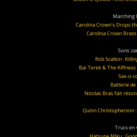
Marching 
Carolina Crown's Drops t
Carolina Crown Brass
Sons zar
Rob Scallon : Killi
Bai Terek & The Kiffness :
Sax-o-c
Batterie de
Nicolas Bras fait réso
Quinn Christopherson
Trucs en v
Hatsune Miku : Goo