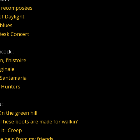
s recomposées
of Daylight
 blues
Desk Concert
cock :
 l'histoire
iginale
Santamaria
 Hunters
 :
n the green hill
 These boots are made for walkin'
it : Creep
ttle help from my friends