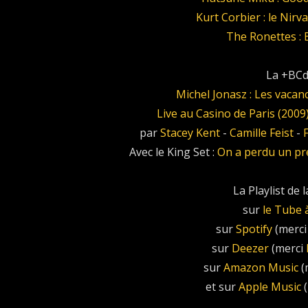
Kurt Corbier : le Nir
The Ronettes :
La +BCd
Michel Jonasz : Les vacan
Live au Casino de Paris (2009
par
Stacey Kent
-
Camille Feist
-
F
Avec le King Set :
On a perdu un pr
La Playlist de 
sur
le Tube 
sur
Spotify
(merc
sur
Deezer
(merci
sur
Amazon Music
(
et sur
Apple Music
(