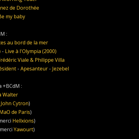
vanez de Dorothée
 Be my baby
M :
ces au bord de la mer
)
-
Live à l'Olympia (2000)
rédéric Viale & Philippe Villa
ésident
-
Apesanteur
-
Jezebel
la +BCdM :
à Walter
i
John Cytron
)
MaO de Paris
)
merci
Hellxions
)
merci
Yawourt
)