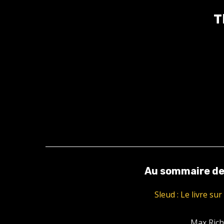
T
Au sommaire de
Sleud : Le livre su
Max Richt