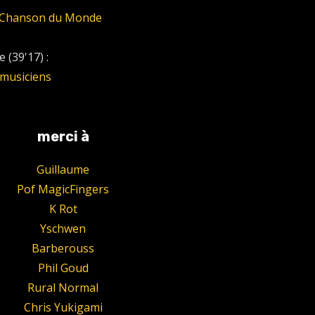
le Chanson du Monde
 (39'17) :
musiciens
merci à
Guillaume
Pof MagicFingers
K Rot
Yschwen
Barberouss
Phil Goud
Rural Normal
Chris Yukigami