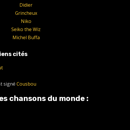
Didier
Grincheux
Niko
Seiko the Wiz
Michel Buffa
iens cités
ut
st signé
Cousbou
lles chansons du monde :