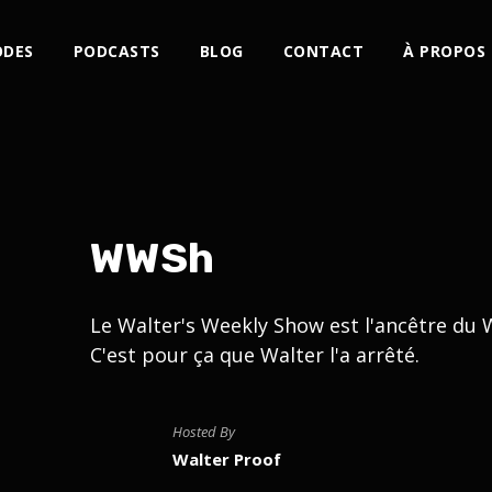
ODES
PODCASTS
BLOG
CONTACT
À PROPOS
WWSh
Le Walter's Weekly Show est l'ancêtre du 
C'est pour ça que Walter l'a arrêté.
Hosted By
Walter Proof