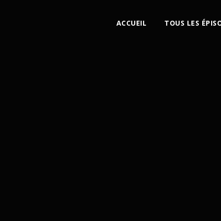
ACCUEIL
TOUS LES ÉPIS