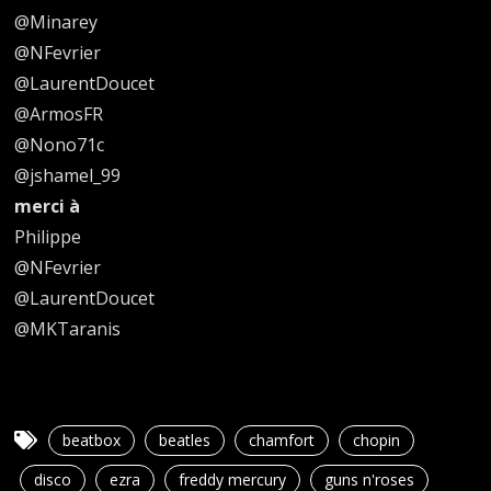
@Minarey
@NFevrier
@LaurentDoucet
@ArmosFR
@Nono71c
@jshamel_99
merci à
Philippe
@NFevrier
@LaurentDoucet
@MKTaranis
beatbox
beatles
chamfort
chopin
disco
ezra
freddy mercury
guns n'roses