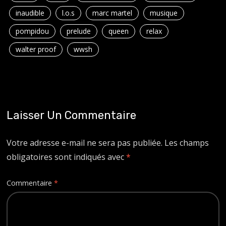
inaudible
l.o.s
marc martel
musique
pompidou
prelude
queen
relax
walter proof
wwsh
Laisser Un Commentaire
Votre adresse e-mail ne sera pas publiée.
Les champs
obligatoires sont indiqués avec
*
Commentaire
*