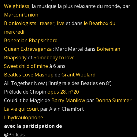
Weightless
, la musique la plus relaxante du monde, par
Marconi Union
Bionicologists
:
teaser
,
live
et dans
le Beatbox du
mercredi
Bohemian Rhapsichord
Queen Extravaganza
: Marc Martel dans
Bohemian
Rhapsody
et
Somebody to love
Sweet child of mine
à 6 ans
Beatles Love Mashup
de
Grant Woolard
All Together Now (l’intégrale des Beatles en 8′)
Prélude de Chopin
opus 28, n°20
Could it be Magic de
Barry Manilow
par
Donna Summer
La vie qui court
par Alain Chamfort
L’hydraulophone
avec la participation de
@Phileas