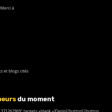
Merci à
s et blogs cités
peurs
du moment
1371262969″ target= »blank »]Denis[/button] [button