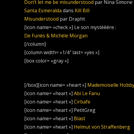
Don’t let me be misunderstood
par Nina Simone 
Santa Esmeralda
dans
Kill Bill
Misunderstood
par Drapht
[icon name= »check »] Le son mystèèère :
De Funès & Michèle Morgan
[/column]
[column width= »1/4″ last= »yes »]
[box color= »gray »]
[/box][icon name= »heart »]
Mademoiselle Hobb
[icon name= »heart »]
Abi Le Fanu
[icon name= »heart »]
Cirbafe
[icon name= »heart »] PetitGreg
[icon name= »heart »]
Blast
[icon name= »heart »]
Helmut von Straffenberg