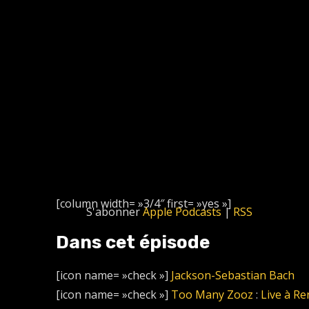
[column width= »3/4″ first= »yes »]
S'abonner
Apple Podcasts
|
RSS
Dans cet épisode
[icon name= »check »]
Jackson-Sebastian Bach
[icon name= »check »]
Too Many Zooz
:
Live à R