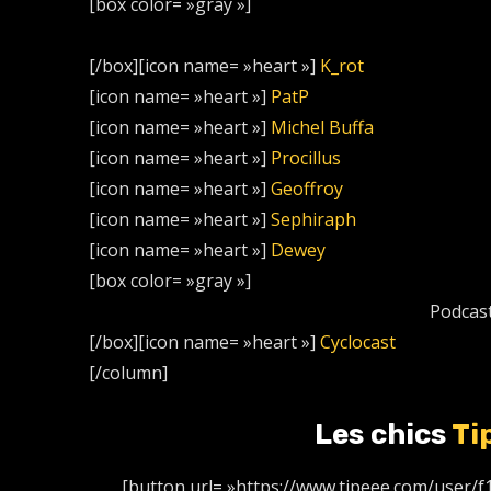
[box color= »gray »]
[/box][icon name= »heart »]
K_rot
[icon name= »heart »]
PatP
[icon name= »heart »]
Michel Buffa
[icon name= »heart »]
Procillus
[icon name= »heart »]
Geoffroy
[icon name= »heart »]
Sephiraph
[icon name= »heart »]
Dewey
[box color= »gray »]
Podcast
[/box][icon name= »heart »]
Cyclocast
[/column]
Les chics
Ti
[button url= »https://www.tipeee.com/user/f