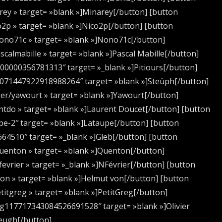
rey » target= »blank »]Minarey[/button] [button
o2p » target= »blank »]Nico2p[/button] [button
nono71c » target= »blank »]Nono71c[/button]
calmabille » target= »blank »]Pascal Mabille[/button]
100000356781313″ target= »_blank »]Pitiours[/button]
3071447922918988264″ target= »blank »]Steüph[/button]
ser/yawourt » target= »blank »]Yawourt[/button]
ntdo » target= »blank »]Laurent Doucet[/button] [button
pe-2″ target= »blank »]Lataupe[/button] [button
664510″ target= »_blank »]Gleb[/button] [button
quenton » target= »blank »]Quenton[/button]
evrier » target= »_blank »]NFévrier[/button] [button
on » target= »blank »]Helmut von[/button] [button
titgreg » target= »blank »]PetitGreg[/button]
/g117717343084526691528″ target= »blank »]Olivier
eugh[/button]