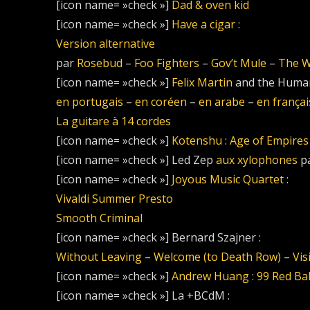
[icon name= »check »]
Dad & oven kid
[icon name= »check »]
Have a cigar
:
Version alternative
par
Rosebud
–
Foo Fighters
–
Gov’t Mule
–
The W
[icon name= »check »]
Felix Martin
and the Human
en portugais
–
en coréen
–
en arabe
–
en françai
La guitare à 14 cordes
[icon name= »check »]
Kotenshu
:
Age of Empires
[icon name= »check »] Led Zep
aux xylophones
pa
[icon name= »check »]
Joyous Music Quartet
:
Vivaldi Summer Presto
Smooth Criminal
[icon name= »check »] Bernard Szajner :
Without Leaving
–
Welcome (to Death Row)
–
Vis
[icon name= »check »]
Andrew Huang
:
99 Red Ba
[icon name= »check »] La +BCdM :