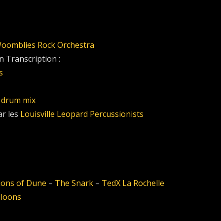
oomblies Rock Orchestra
 Transcription :
s
 drum mix
r les
Louisville Leopard Percussionists
ions of Dune
–
The Snark
–
TedX La Rochelle
lloons