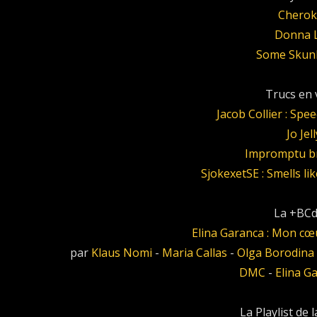
Cherok
Donna 
Some Skun
Trucs en v
Jacob Collier : Spe
Jo Jell
Impromptu b
SjokexetSE : Smells l
La +BCd
Elina Garanca : Mon cœu
par
Klaus Nomi
-
Maria Callas
-
Olga Borodina
DMC
-
Elina Ga
La Playlist de 