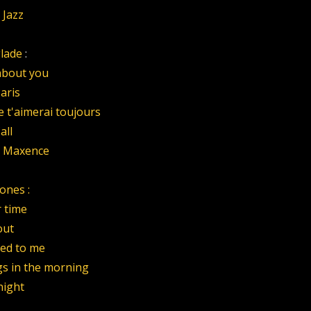
 Jazz
lade
:
 about you
Paris
je t'aimerai toujours
all
e Maxence
ones :
r time
out
red to me
gs in the morning
night