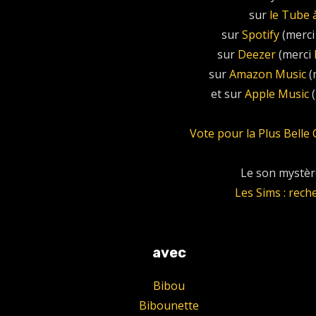
sur
le Tube 
sur
Spotify
(merc
sur
Deezer
(merci
sur
Amazon Music
(
et sur
Apple Music
(
Vote pour la Plus Bell
Le son mystère
Les Sims : rech
avec
Bibou
Bibounette