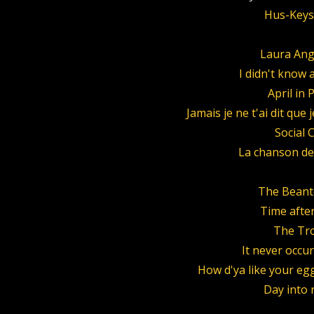
Hus-Keys
Laura Ang
I didn't know
April in 
Jamais je ne t'ai dit que 
Social C
La chanson d
The Beant
Time afte
The Tr
It never occu
How d'ya like your eg
Day into 