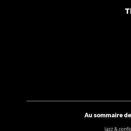
T
Au sommaire de
Jazz & confi