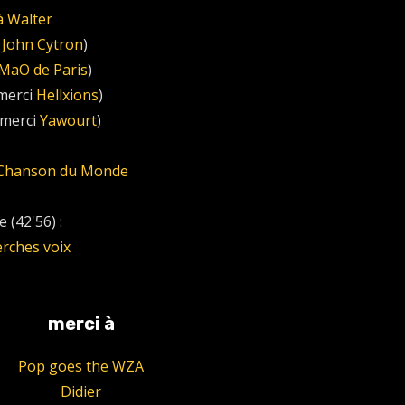
à Walter
i
John Cytron
)
MaO de Paris
)
merci
Hellxions
)
merci
Yawourt
)
e Chanson du Monde
 (42'56) :
erches voix
merci à
Pop goes the WZA
Didier