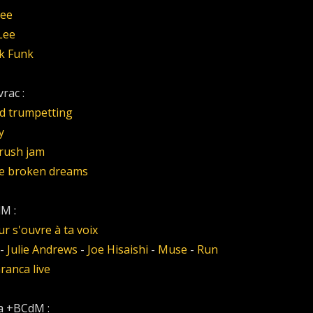
ee
Lee
k Funk
rac :
ed trumpetting
y
rush jam
ike broken dreams
M :
r s'ouvre à ta voix
-
Julie Andrews
-
Joe Hisaishi
-
Muse
-
Run
ranca live
la +BCdM :