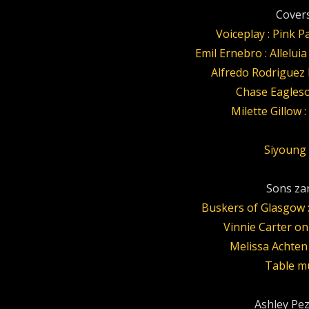
Covers
Voiceplay : Pink 
Emil Ernebro : Allelui
Alfredo Rodriguez B
Chase Eagleso
Milette Gillow :
Siyoung
Sons zar
Buskers of Glasgow 
Vinnie Carter o
Melissa Achten
Table m
Ashley Pezz