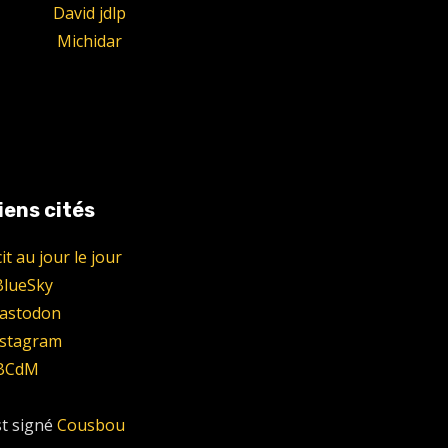
David jdlp
Michidar
iens cités
t au jour le jour
BlueSky
Mastodon
nstagram
+BCdM
st signé
Cousbou