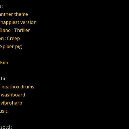
 :
Panther theme
a happiest version
and : Thriller
n : Creep
 Spîder pig
 Kim
bi :
: beatbox drums
n washboard
 vibroharp
usic
otti :